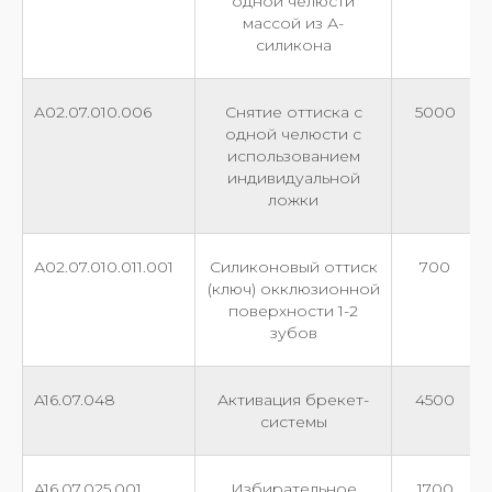
одной челюсти
массой из А-
силикона
A02.07.010.006
Снятие оттиска с
5000
одной челюсти с
использованием
индивидуальной
ложки
А02.07.010.011.001
Силиконовый оттиск
700
(ключ) окклюзионной
поверхности 1-2
зубов
A16.07.048
Активация брекет-
4500
системы
A16.07.025.001
Избирательное
1700