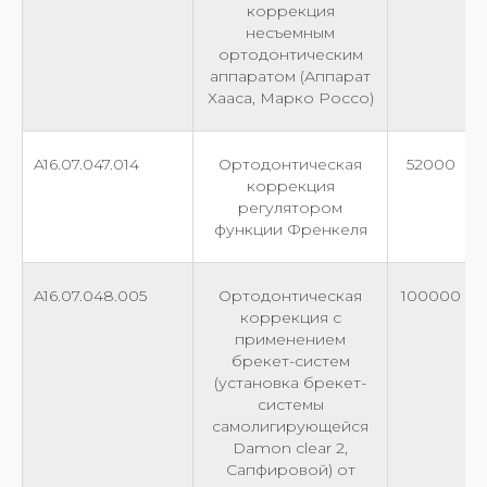
коррекция
несъемным
ортодонтическим
аппаратом (Аппарат
Хааса, Марко Россо)
A16.07.047.014
Ортодонтическая
52000
коррекция
регулятором
функции Френкеля
A16.07.048.005
Ортодонтическая
100000
коррекция с
применением
брекет-систем
(установка брекет-
системы
самолигирующейся
Damon clear 2,
Сапфировой) от