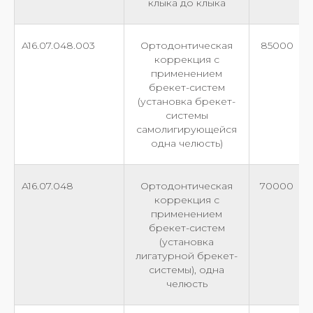
клыка до клыка
A16.07.048.003
Ортодонтическая
85000
коррекция с
применением
брекет-систем
(установка брекет-
системы
самолигирующейся
одна челюсть)
A16.07.048
Ортодонтическая
70000
коррекция с
применением
брекет-систем
(установка
лигатурной брекет-
системы), одна
челюсть