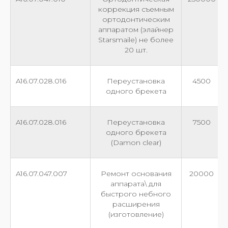
коррекция съемным
ортодонтическим
аппаратом (элайнер
Starsmaile) не более
20 шт.
A16.07.028.016
Переустановка
4500
одного брекета
A16.07.028.016
Переустановка
7500
одного брекета
(Damon clear)
A16.07.047.007
Ремонт основания
20000
аппарата\ для
быстрого небного
расширения
(изготовление)